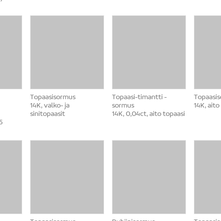
Topaasisormus
Topaasi-timantti -
Topaasi
14K, valko- ja
sormus
14K, aito
sinitopaasit
14K, 0,04ct, aito topaasi
5