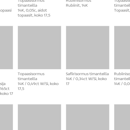
Topaasisormus
Rubiinisormus
Topaasi
timanteilla
Rubiinit, 14K
timanteil
topaasi
14K, 0,05c, aidot
Topaasit,
topaasit, koko 17,5
Topaasisormus
Safiirisormus timanteilla
Rubiinis
timanteilla
14K / 0,34ct W/Si, koko
timanteil
sija
14K / 0,49ct W/Si, koko
17
14K / 0,0
,165ct
17,5
koko 17