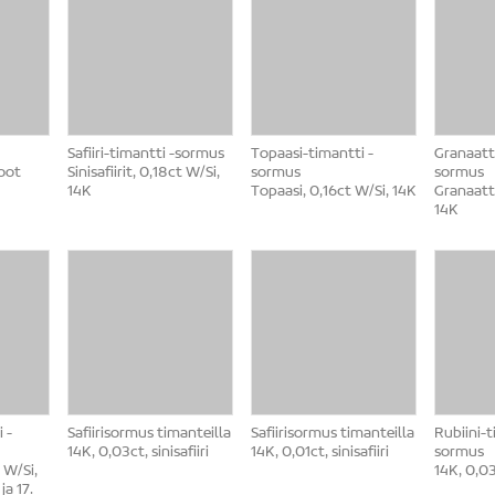
Safiiri-timantti -sormus
Topaasi-timantti -
Granaatti
Koot
Sinisafiirit, 0,18ct W/Si,
sormus
sormus
14K
Topaasi, 0,16ct W/Si, 14K
Granaatti
14K
 -
Safiirisormus timanteilla
Safiirisormus timanteilla
Rubiini-t
14K, 0,03ct, sinisafiiri
14K, 0,01ct, sinisafiiri
sormus
 W/Si,
14K, 0,03
ja 17.