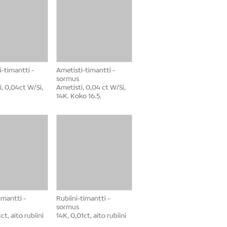
-timantti -
Ametisti-timantti -
sormus
, 0,04ct W/Si,
Ametisti, 0,04 ct W/Si,
14K. Koko 16.5.
imantti -
Rubiini-timantti -
sormus
ct, aito rubiini
14K, 0,01ct, aito rubiini