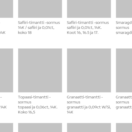
-
Safiiri-timantti -sormus
Safiiri-timantti -sormus
Smaragdi
14K / safiiri ja 0,01ct,
safiiri ja 0,01ct, 14K.
sormus
 14K
koko 18
Koot 16, 16.5 ja 17.
smaragdi 
-
Topaasi-timantti -
Granaatti-timantti -
Granaatti
sormus
sormus
sormus
 14K
topaasi ja 0,06ct, 14K.
granaatti ja 0,09ct W/Si,
granaatti
Koko 16,5
14K