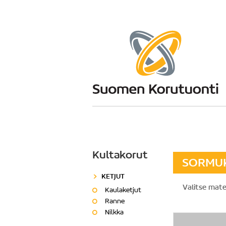
Kultakorut
SORMU
KETJUT
Valitse mater
Kaulaketjut
Ranne
Nilkka