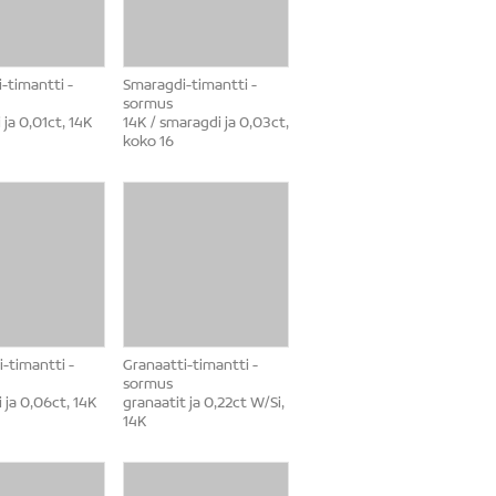
-timantti -
Smaragdi-timantti -
sormus
ja 0,01ct, 14K
14K / smaragdi ja 0,03ct,
koko 16
-timantti -
Granaatti-timantti -
sormus
 ja 0,06ct, 14K
granaatit ja 0,22ct W/Si,
14K