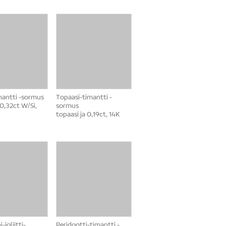
imantti -sormus
Topaasi-timantti -
a 0,32ct W/Si,
sormus
topaasi ja 0,19ct, 14K
-ioliitti-
Peridootti-timantti -