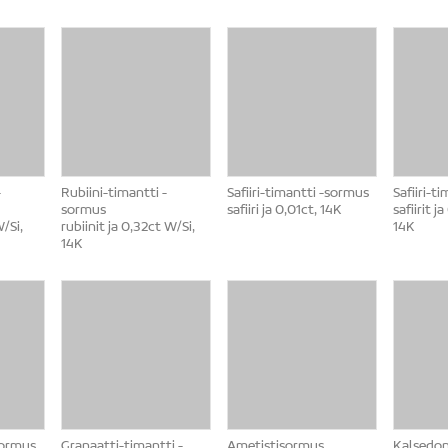
-
Rubiini-timantti -
Safiiri-timantti -sormus
Safiiri-t
sormus
safiiri ja 0,01ct, 14K
safiirit j
W/Si,
rubiinit ja 0,32ct W/Si,
14K
14K
-sormus
Granaatti-timantti -
Ametistisormus
Kalsedoni