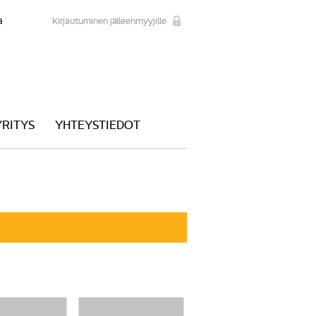
ä
Kirjautuminen jälleenmyyjille
YRITYS
YHTEYSTIEDOT