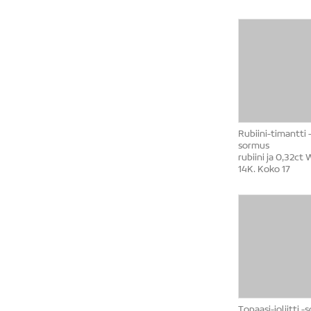
Rubiini-timantti 
sormus
rubiini ja 0,32ct 
14K. Koko 17
Topaasi-ioliitti 