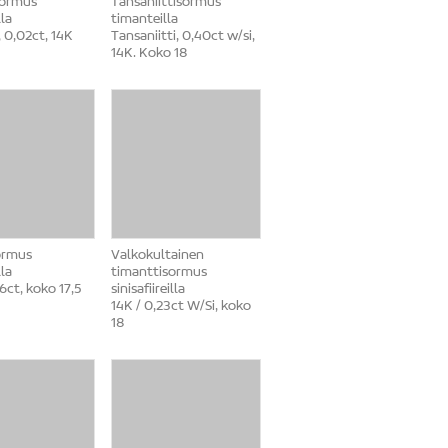
sormus
Tansaniittisormus
la
timanteilla
 0,02ct, 14K
Tansaniitti, 0,40ct w/si,
14K. Koko 18
ormus
Valkokultainen
la
timanttisormus
6ct, koko 17,5
sinisafiireilla
14K / 0,23ct W/Si, koko
18