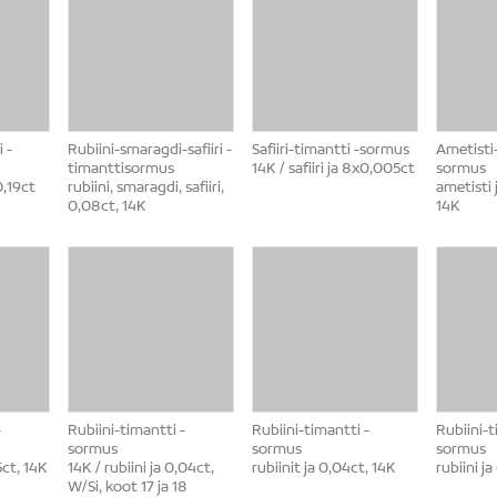
 -
Rubiini-smaragdi-safiiri -
Safiiri-timantti -sormus
Ametisti-
timanttisormus
14K / safiiri ja 8x0,005ct
sormus
0,19ct
rubiini, smaragdi, safiiri,
ametisti
0,08ct, 14K
14K
-
Rubiini-timantti -
Rubiini-timantti -
Rubiini-t
sormus
sormus
sormus
5ct, 14K
14K / rubiini ja 0,04ct,
rubiinit ja 0,04ct, 14K
rubiini ja
W/Si, koot 17 ja 18