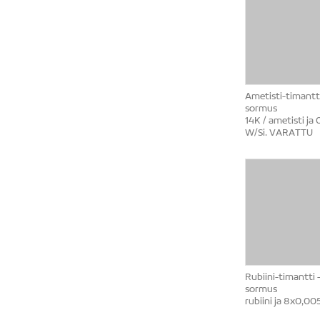
Ametisti-timantti
sormus
14K / ametisti ja 
W/Si. VARATTU
Rubiini-timantti 
sormus
rubiini ja 8x0,00