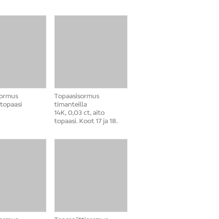
sormus
Topaasisormus
 topaasi
timanteilla
14K, 0,03 ct, aito
topaasi. Koot 17 ja 18.