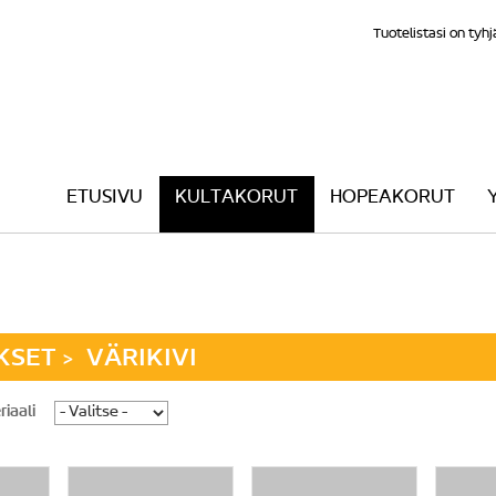
Tuotelistasi on tyhj
ETUSIVU
KULTAKORUT
HOPEAKORUT
KSET
VÄRIKIVI
>
iaali