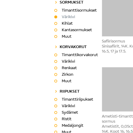
SORMUKSET
Timanttisormukset
Värikivi
Kihlat
Kantasormukset
Muut
Safiirisormus
Sinisafiirit, 14K. 
KORVAKORUT
16.5, 17 ja 17.5.
Timanttikorvakorut
Värikivi
Renkaat
Zirkon
Muut
RIIPUKSET
Timanttiriipukset
Värikivi
Sydämet
Ametisti-timantti
Ristit
sormus
Medaljongit
Ametistit, 0,05ct
14K. Koot 16, 16.5 
Muut