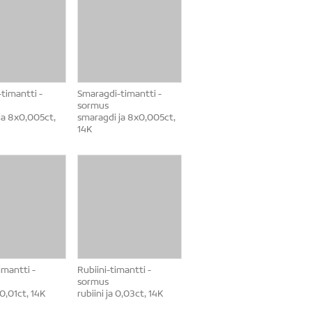
timantti -
Smaragdi-timantti -
sormus
 ja 8x0,005ct,
smaragdi ja 8x0,005ct,
14K
imantti -
Rubiini-timantti -
sormus
 0,01ct, 14K
rubiini ja 0,03ct, 14K