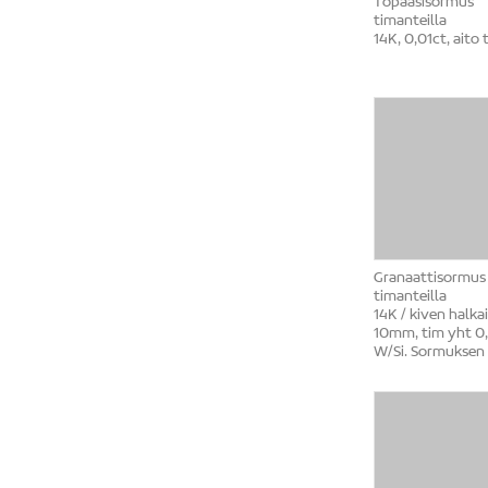
Topaasisormus
timanteilla
14K, 0,01ct, aito 
Granaattisormus
timanteilla
14K / kiven halkai
10mm, tim yht 0
W/Si. Sormuksen 