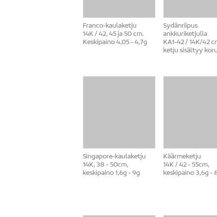
Franco-kaulaketju
Sydänriipus
14K / 42, 45 ja 50 cm.
ankkuriketjulla
Keskipaino 4,05 - 4,7g
KA1-42 / 14K/42 c
ketju sisältyy kor
Singapore-kaulaketju
Käärmeketju
14K, 38 - 50cm,
14K / 42 - 55cm,
keskipaino 1,6g - 9g
keskipaino 3,6g - 