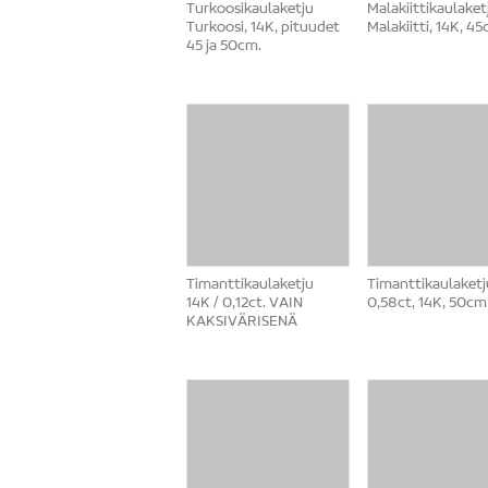
Turkoosikaulaketju
Malakiittikaulaket
Turkoosi, 14K, pituudet
Malakiitti, 14K, 4
45 ja 50cm.
Timanttikaulaketju
Timanttikaulaketj
14K / 0,12ct. VAIN
0,58ct, 14K, 50cm
KAKSIVÄRISENÄ