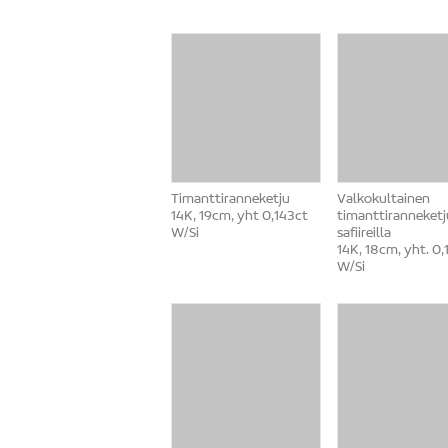
Timanttiranneketju
Valkokultainen
14K, 19cm, yht 0,143ct
timanttiranneketj
W/Si
safiireilla
14K, 18cm, yht. 0,
W/Si