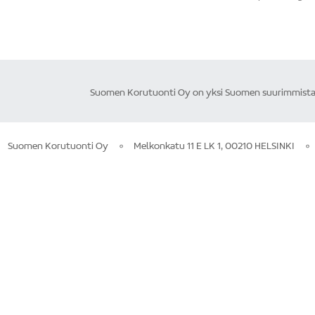
Suomen Korutuonti Oy on yksi Suomen suurimmista ku
Suomen Korutuonti Oy
Melkonkatu 11 E LK 1, 00210 HELSINKI