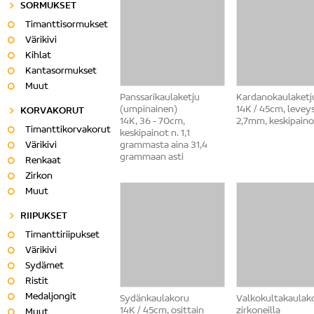
SORMUKSET
Timanttisormukset
Värikivi
Kihlat
Kantasormukset
Muut
Panssarikaulaketju
Kardanokaulaketj
(umpinainen)
14K / 45cm, levey
KORVAKORUT
14K, 36 - 70cm,
2,7mm, keskipaino
Timanttikorvakorut
keskipainot n. 1,1
Värikivi
grammasta aina 31,4
grammaan asti
Renkaat
Zirkon
Muut
RIIPUKSET
Timanttiriipukset
Värikivi
Sydämet
Ristit
Medaljongit
Sydänkaulakoru
Valkokultakaulak
14K / 45cm, osittain
zirkoneilla
Muut