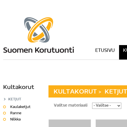
ETUSIVU
K
Kultakorut
KULTAKORUT
KETJU
>
KETJUT
Valitse materiaali
Kaulaketjut
Ranne
Nilkka