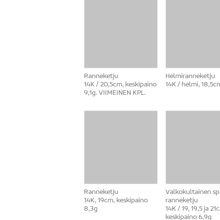
Ranneketju
Helmiranneketju
14K / 20,5cm, keskipaino
14K / helmi, 18,5c
9,1g. VIIMEINEN KPL.
Ranneketju
Valkokultainen sp
14K, 19cm, keskipaino
ranneketju
8,3g
14K / 19, 19,5 ja 21
keskipaino 6,9g