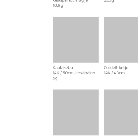
keskipainot 9,8g ja
25,3g
10,8g
Kaulaketju
Cordell-ketju
14K / 50cm, keskipaino
14K / 43cm
6g