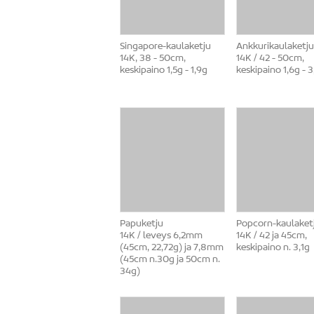
Singapore-kaulaketju
Ankkurikaulaketju
14K, 38 - 50cm,
14K / 42 - 50cm,
keskipaino 1,5g - 1,9g
keskipaino 1,6g - 3
Papuketju
Popcorn-kaulaket
14K / leveys 6,2mm
14K / 42 ja 45cm,
(45cm, 22,72g) ja 7,8mm
keskipaino n. 3,1g
(45cm n.30g ja 50cm n.
34g)