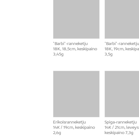
"Barbi"-ranneketju
"Barbi"-ranneketj
18K, 18,5cm, keskipaino
18K, 19cm, keskip
3,45g
3,5g
Erikoisranneketju
Spiga-ranneketju
14K / 19cm, keskipaino
14K / 21cm, levey
2,6g
keskipaino 7,3g