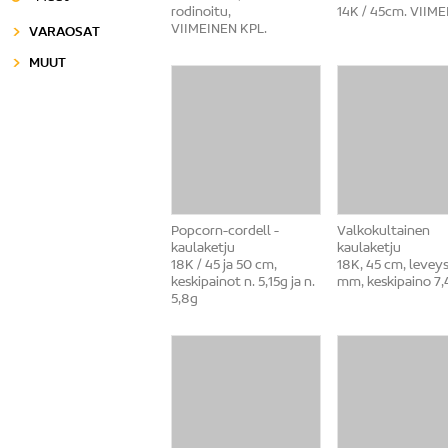
rodinoitu,
14K / 45cm. VIIM
VIIMEINEN KPL.
VARAOSAT
MUUT
Popcorn-cordell -
Valkokultainen
kaulaketju
kaulaketju
18K / 45 ja 50 cm,
18K, 45 cm, leveys
keskipainot n. 5,15g ja n.
mm, keskipaino 7,
5,8g