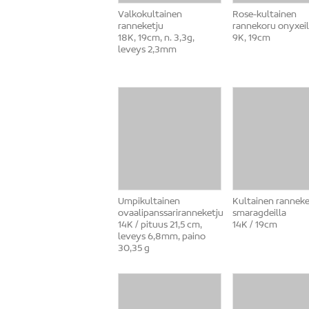
Valkokultainen
Rose-kultainen
ranneketju
rannekoru onyxeil
18K, 19cm, n. 3,3g,
9K, 19cm
leveys 2,3mm
Umpikultainen
Kultainen ranneke
ovaalipanssariranneketju
smaragdeilla
14K / pituus 21,5 cm,
14K / 19cm
leveys 6,8mm, paino
30,35 g