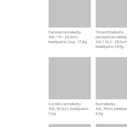
Panssariranneketju
Timanttileikattu
14K / 19 - 20,5cm,
panssariranneketj
keskipaino 2,4g - 17,8g
14K / 18,5 - 20,5cm
keskipaino 1,85g -
Cordell-ranneketju
Ranneketju
14K, 18,5cm, keskipaino
14K, 19cm, keskip
5,6g
6,5g