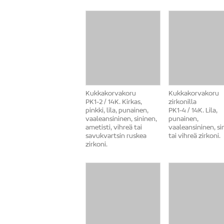
Kukkakorvakoru
Kukkakorvakoru
PK1-2 / 14K. Kirkas,
zirkonilla
pinkki, lila, punainen,
PK1-4 / 14K. Lila,
vaaleansininen, sininen,
punainen,
ametisti, vihreä tai
vaaleansininen, si
savukvartsin ruskea
tai vihreä zirkoni.
zirkoni.