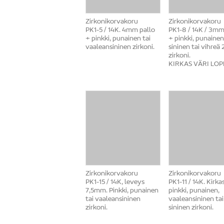
Zirkonikorvakoru
Zirkonikorvakoru
PK1-5 / 14K. 4mm pallo
PK1-8 / 14K / 3mm
+ pinkki, punainen tai
+ pinkki, punainen
vaaleansininen zirkoni.
sininen tai vihreä
zirkoni.
KIRKAS VÄRI LOP
Zirkonikorvakoru
Zirkonikorvakoru
PK1-15 / 14K, leveys
PK1-11 / 14K. Kirkas
7,5mm. Pinkki, punainen
pinkki, punainen,
tai vaaleansininen
vaaleansininen tai
zirkoni.
sininen zirkoni.