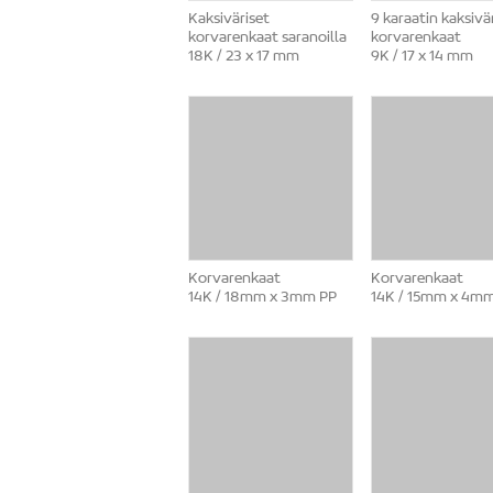
Kaksiväriset
9 karaatin kaksivä
korvarenkaat saranoilla
korvarenkaat
18K / 23 x 17 mm
9K / 17 x 14 mm
Korvarenkaat
Korvarenkaat
14K / 18mm x 3mm PP
14K / 15mm x 4m