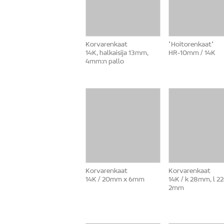
Korvarenkaat
"Hoitorenkaat"
14K, halkaisija 13mm,
HR-10mm / 14K
4mm:n pallo
Korvarenkaat
Korvarenkaat
14K / 20mm x 6mm
14K / k 28mm, l 2
2mm