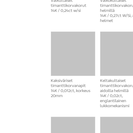
Valkultaiset
Valkokultaiset
timanttikorvakorut
timanttikorvakor
14K / 0,24ct w/si
helmillä
14K / 0,27ct W/Si,
helmet
Kaksiväriset
Keltakultaiset
timanttikorvanapit
timanttikorvakor
14K / 0,012ct, korkeus
aidoilla helmillä
20mm
14K / 0,02ct,
englantilainen
lukkomekanismi