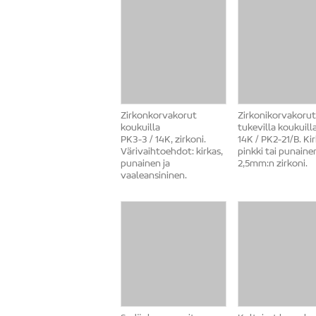
Zirkonkorvakorut
Zirkonikorvakorut
koukuilla
tukevilla koukuill
PK3-3 / 14K, zirkoni.
14K / PK2-21/B. Kir
Värivaihtoehdot: kirkas,
pinkki tai punaine
punainen ja
2,5mm:n zirkoni.
vaaleansininen.