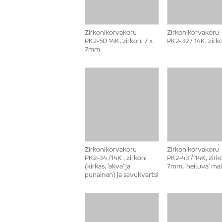
Zirkonikorvakoru
Zirkonikorvakoru
PK2-50 14K, zirkoni 7 x
PK2-32 / 14K, zirk
7mm
Zirkonikorvakoru
Zirkonikorvakoru
PK2-34 /14K , zirkoni
PK2-43 / 14K, zirk
(kirkas, 'akva' ja
7mm, 'heiluva' mal
punainen) ja savukvartsi