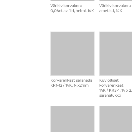
Värikivikorvakoru
Värikivikorvakoru
0,06ct, safiiri, helmi, 14K
ametisti, 14K
Korvarenkaat saranalla
Kuviolliset
KR1-12 / 14K, 14x2mm
korvarenkaat
14K / KR3-1, 14 x 
saranalukko