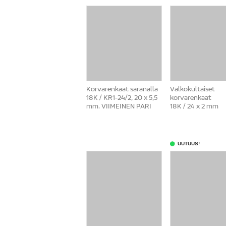
Korvarenkaat saranalla
Valkokultaiset
18K / KR1-24/2, 20 x 5,5
korvarenkaat
mm. VIIMEINEN PARI
18K / 24 x 2 mm
UUTUUS!