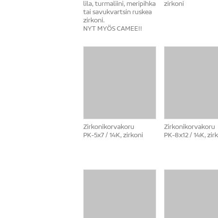
lila, turmaliini, meripihka
zirkoni
tai savukvartsin ruskea
zirkoni.
NYT MYÖS CAMEE!!
Zirkonikorvakoru
Zirkonikorvakoru
PK-5x7 / 14K, zirkoni
PK-8x12 / 14K, zir