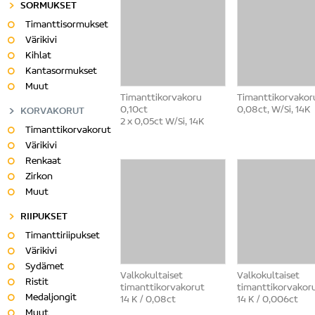
SORMUKSET
Timanttisormukset
Värikivi
Kihlat
Kantasormukset
Muut
Timanttikorvakoru
Timanttikorvakor
0,10ct
0,08ct, W/Si, 14K
KORVAKORUT
2 x 0,05ct W/Si, 14K
Timanttikorvakorut
Värikivi
Renkaat
Zirkon
Muut
RIIPUKSET
Timanttiriipukset
Värikivi
Sydämet
Valkokultaiset
Valkokultaiset
Ristit
timanttikorvakorut
timanttikorvakor
Medaljongit
14 K / 0,08ct
14 K / 0,006ct
Muut