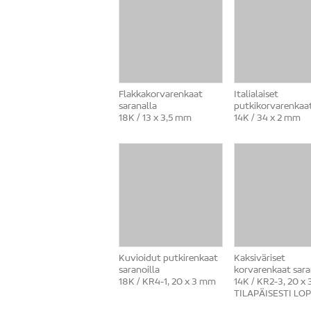
Flakkakorvarenkaat
Italialaiset
saranalla
putkikorvarenkaa
18K / 13 x 3,5 mm
14K / 34 x 2 mm
Kuvioidut putkirenkaat
Kaksiväriset
saranoilla
korvarenkaat sara
18K / KR4-1, 20 x 3 mm
14K / KR2-3, 20 x
TILAPÄISESTI LO