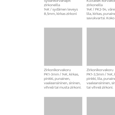
Sydänkorvanapit
Kultaiset korvako
zirkoneilla
zirkoneilla
14K / sydämen leveys
14K / PK2-54, väre
8,5mm, kirkas zirkoni
lila, kirkas, punain
savukvartsi. Koko
Zirkonikorvakoru
Zirkonikorvakoru
PK1-3mm / 14K, kirkas,
PK1-3,5mm / 14K, k
pinkki, punainen,
pinkki, lila, punain
vaaleansininen, sininen,
vaaleansininen, si
vihreä tai musta zirkoni.
tai vihreä zirkoni.