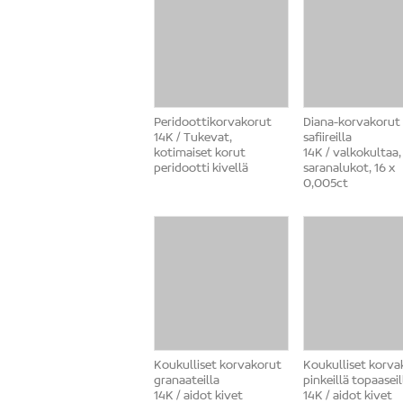
Peridoottikorvakorut
Diana-korvakorut
14K / Tukevat,
safiireilla
kotimaiset korut
14K / valkokultaa,
peridootti kivellä
saranalukot, 16 x
0,005ct
Koukulliset korvakorut
Koukulliset korva
granaateilla
pinkeillä topaaseil
14K / aidot kivet
14K / aidot kivet