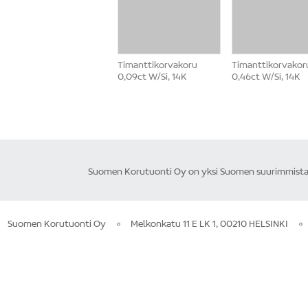
Timanttikorvakoru
Timanttikorvakor
0,09ct W/Si, 14K
0,46ct W/Si, 14K
Suomen Korutuonti Oy on yksi Suomen suurimmista ku
Suomen Korutuonti Oy
Melkonkatu 11 E LK 1, 00210 HELSINKI