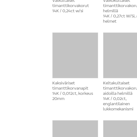
Valkultaiset
Valkokultaiset
timanttikorvakorut
timanttikorvakor
14K / 0,24ct w/si
helmillä
14K / 0,27ct W/Si,
helmet
Kaksiväriset
Keltakultaiset
timanttikorvanapit
timanttikorvakor
14K / 0,012ct, korkeus
aidoilla helmillä
20mm
14K / 0,02ct,
englantilainen
lukkomekanismi