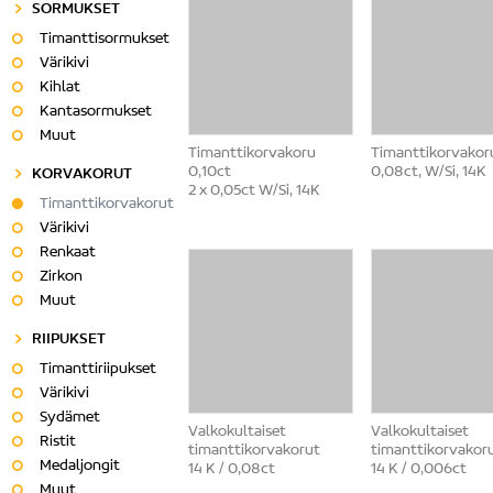
SORMUKSET
Timanttisormukset
Värikivi
Kihlat
Kantasormukset
Muut
Timanttikorvakoru
Timanttikorvakor
0,10ct
0,08ct, W/Si, 14K
KORVAKORUT
2 x 0,05ct W/Si, 14K
Timanttikorvakorut
Värikivi
Renkaat
Zirkon
Muut
RIIPUKSET
Timanttiriipukset
Värikivi
Sydämet
Valkokultaiset
Valkokultaiset
Ristit
timanttikorvakorut
timanttikorvakor
Medaljongit
14 K / 0,08ct
14 K / 0,006ct
Muut