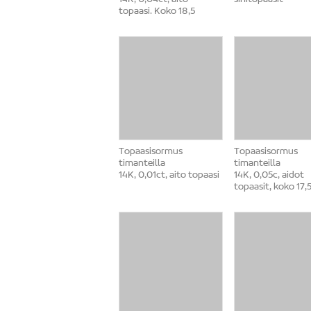
14K, 0,04ct, aito
sinitopaasit
topaasi. Koko 18,5
Topaasisormus
Topaasisormus
timanteilla
timanteilla
14K, 0,01ct, aito topaasi
14K, 0,05c, aidot
topaasit, koko 17,