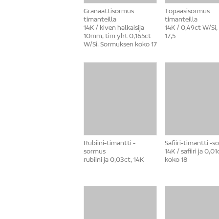
Granaattisormus
Topaasisormus
timanteilla
timanteilla
14K / kiven halkaisija
14K / 0,49ct W/Si,
10mm, tim yht 0,165ct
17,5
W/Si. Sormuksen koko 17
Rubiini-timantti -
Safiiri-timantti -
sormus
14K / safiiri ja 0,01
rubiini ja 0,03ct, 14K
koko 18