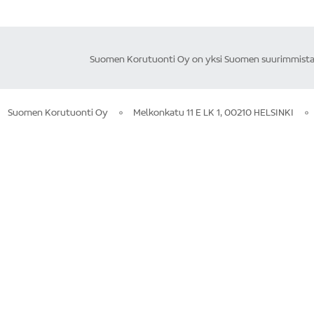
Suomen Korutuonti Oy on yksi Suomen suurimmista ku
Suomen Korutuonti Oy
Melkonkatu 11 E LK 1, 00210 HELSINKI