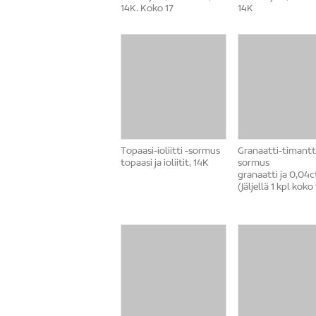
14K. Koko 17
14K
Topaasi-ioliitti -sormus
Granaatti-timantti
topaasi ja ioliitit, 14K
sormus
granaatti ja 0,04ct
(Jäljellä 1 kpl koko 