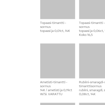
Topaasi-timantti -
Topaasi-timantti -
sormus
sormus
topaasi ja 0,01ct, 14K
topaasi ja 0,06ct, 
Koko 16,5
Ametisti-timantti -
Rubiini-smaragdi-sa
sormus
timanttisormus
14K / ametisti ja 0,19ct
rubiini, smaragdi, sa
W/Si. VARATTU
0,08ct, 14K