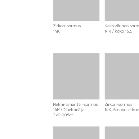
Zirkon-sormus
Kaksivärinen sor
14K
14K / koko 16,5
Helmi-timantti -sormus
Zirkon-sormus
14K / 2 helmeä ja
14K, 6mm:n zirko
3x0,005ct