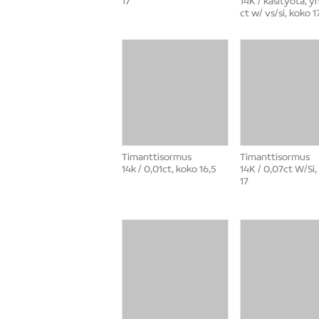
17
14K / käsityötä, y
ct w/ vs/si, koko 1
Timanttisormus
Timanttisormus
14k / 0,01ct, koko 16,5
14K / 0,07ct W/Si,
17