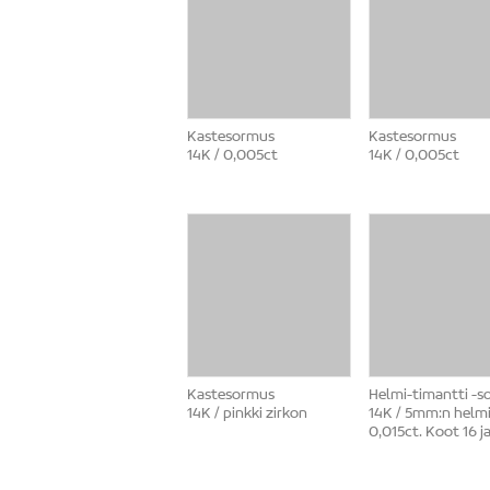
Kastesormus
Kastesormus
14K / 0,005ct
14K / 0,005ct
Kastesormus
Helmi-timantti -
14K / pinkki zirkon
14K / 5mm:n helmi
0,015ct. Koot 16 ja