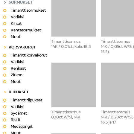
SORMUKSET
Timanttisormukset
Värikivi
Kihlat
Kantasormukset
Muut
Timanttisormus
Timanttisormus
14K / 0,01ct, koko18,5
14K / 0,05ct W/Si
KORVAKORUT
15.5)
Timanttikorvakorut
Värikivi
Renkaat
Zirkon
Muut
RIIPUKSET
Timanttiriipukset
Värikivi
Timanttisormus
Timanttisormus
Sydämet
0,10ct W/Si, 14K
14K / 0,28ct W/Si,
Ristit
16,5 ja 17
Medaljongit
Muut