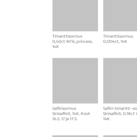
Timanttisormus
Timanttisormus
0,40ct W/Si, princess,
0,004ct, 14K
14K
Safiirisormus
Safiiri-timantti -
Sinisafiirit, 14K. Koot
Sinisafiirit, 0,18ct
16.5, 17 ja 17.5.
14K