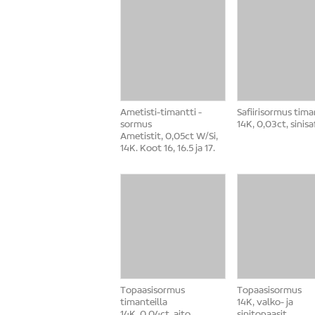
Ametisti-timantti -
Safiirisormus tima
sormus
14K, 0,03ct, sinisaf
Ametistit, 0,05ct W/Si,
14K. Koot 16, 16.5 ja 17.
Topaasisormus
Topaasisormus
timanteilla
14K, valko- ja