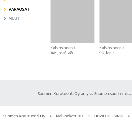
VARAOSAT
MUUT
Kalvosinnapit
Kalvosinnapit
14K, rosé-väri
9K, lapis
Suomen Korutuonti Oy on yksi Suomen suurimmista ku
Suomen Korutuonti Oy
Melkonkatu 11 E LK 1, 00210 HELSINKI