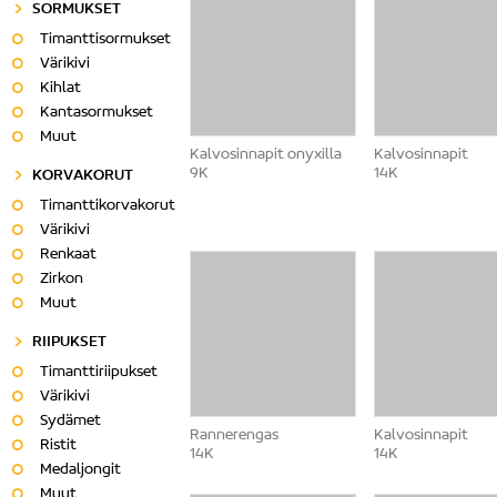
SORMUKSET
Timanttisormukset
Värikivi
Kihlat
Kantasormukset
Muut
Kalvosinnapit onyxilla
Kalvosinnapit
9K
14K
KORVAKORUT
Timanttikorvakorut
Värikivi
Renkaat
Zirkon
Muut
RIIPUKSET
Timanttiriipukset
Värikivi
Sydämet
Rannerengas
Kalvosinnapit
Ristit
14K
14K
Medaljongit
Muut