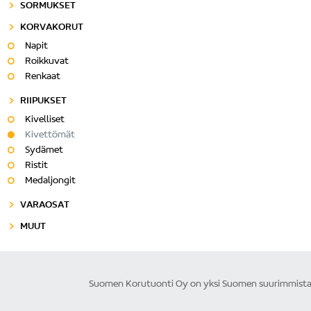
SORMUKSET
KORVAKORUT
Napit
Roikkuvat
Renkaat
RIIPUKSET
Kivelliset
Kivettömät
Sydämet
Ristit
Medaljongit
VARAOSAT
MUUT
Suomen Korutuonti Oy on yksi Suomen suurimmista ku