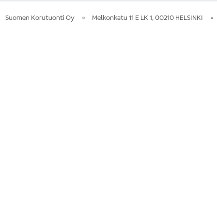
Suomen Korutuonti Oy
Melkonkatu 11 E LK 1, 00210 HELSINKI