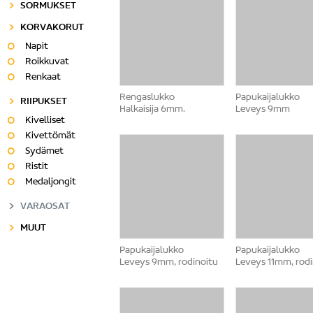
SORMUKSET
KORVAKORUT
Napit
Roikkuvat
Renkaat
Rengaslukko
Papukaijalukko
RIIPUKSET
Halkaisija 6mm.
Leveys 9mm
Kivelliset
Kivettömät
Sydämet
Ristit
Medaljongit
VARAOSAT
MUUT
Papukaijalukko
Papukaijalukko
Leveys 9mm, rodinoitu
Leveys 11mm, rodi