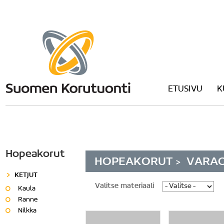
ETUSIVU
K
Hopeakorut
HOPEAKORUT
VARA
>
KETJUT
Valitse materiaali
Kaula
Ranne
Nilkka