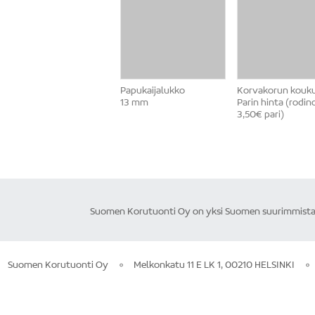
Papukaijalukko
Korvakorun kouk
13 mm
Parin hinta (rodin
3,50€ pari)
Suomen Korutuonti Oy on yksi Suomen suurimmista ku
Suomen Korutuonti Oy
Melkonkatu 11 E LK 1, 00210 HELSINKI