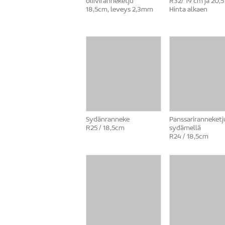
oliiviranneketju
R32/ 19 cm ja 20,5
18,5cm, leveys 2,3mm
Hinta alkaen
Sydänranneke
Panssariranneketj
R25 / 18,5cm
sydämellä
R24 / 18,5cm