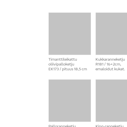
Timanttileikattu
Kukkaranneketju
oliivipalloketju
R181 / 16+2cm,
EK173 / pituus 18,5 cm
emaloidut kukat.
Palloranneketju
King-ranneketju