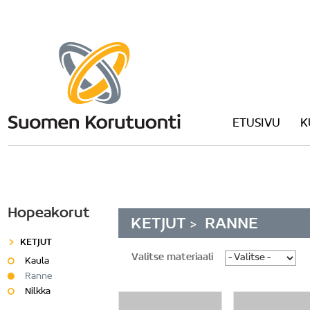
ETUSIVU
K
Hopeakorut
KETJUT
RANNE
>
KETJUT
Valitse materiaali
Kaula
Ranne
Nilkka