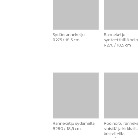
Sydänranneketju
Ranneketju
R275 / 18,5 cm
synteettisillä helm
R276 / 18,5 cm
Ranneketju sydämellä
Rodinoitu ranneke
R280 / 18,5 cm
sinisillä ja kirkkaill
kristalleilla