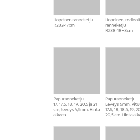
Hopeinen ranneketju
Hopeinen, rodinoi
R282-17cm
ranneketju
R238-18+3cm
Papuranneketju
Papuranneketju
17, 17,5, 18, 19, 20,5 ja 21
Leveys 6mm. Pitu
cm, leveys 4,5mm. Hinta
17.5, 18, 18.5, 19, 20
alkaen
20,5 cm. Hinta alk