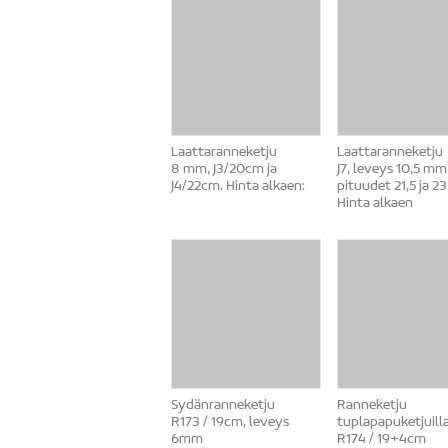
Laattaranneketju
Laattaranneketju
8 mm, J3/20cm ja
J7, leveys 10,5 mm
J4/22cm. Hinta alkaen:
pituudet 21,5 ja 2
Hinta alkaen
Sydänranneketju
Ranneketju
R173 / 19cm, leveys
tuplapapuketjuill
6mm
R174 / 19+4cm