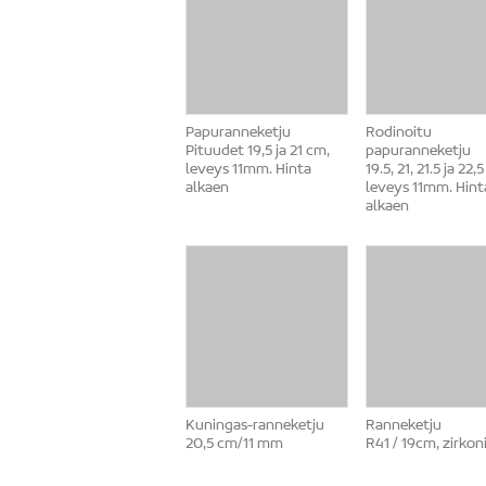
Papuranneketju
Rodinoitu
Pituudet 19,5 ja 21 cm,
papuranneketju
leveys 11mm. Hinta
19.5, 21, 21.5 ja 22,
alkaen
leveys 11mm. Hint
alkaen
Kuningas-ranneketju
Ranneketju
20,5 cm/11 mm
R41 / 19cm, zirkon