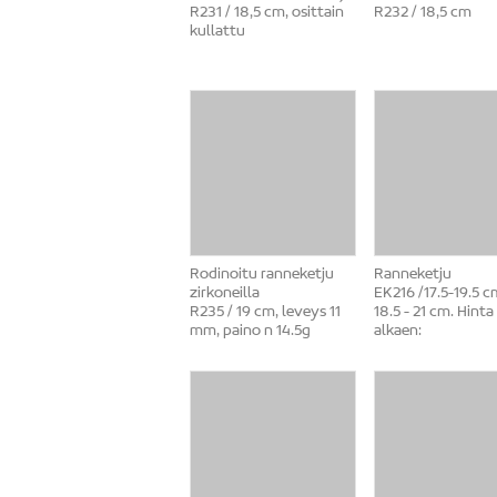
R231 / 18,5 cm, osittain
R232 / 18,5 cm
kullattu
Rodinoitu ranneketju
Ranneketju
zirkoneilla
EK216 /17.5-19.5 c
R235 / 19 cm, leveys 11
18.5 - 21 cm. Hinta
mm, paino n 14.5g
alkaen: