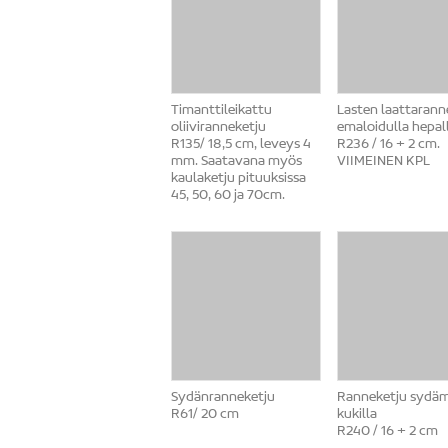
Timanttileikattu
Lasten laattarann
oliiviranneketju
emaloidulla hepal
R135/ 18,5 cm, leveys 4
R236 / 16 + 2 cm.
mm. Saatavana myös
VIIMEINEN KPL
kaulaketju pituuksissa
45, 50, 60 ja 70cm.
Sydänranneketju
Ranneketju sydämi
R61/ 20 cm
kukilla
R240 / 16 + 2 cm