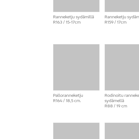
Ranneketju sydämillä
Ranneketju sydäm
R163 / 15-17cm
R159 / 17cm
Palloranneketju
Rodinoitu ranneke
R164 / 18,5 cm.
sydämellä
R88 / 19 cm