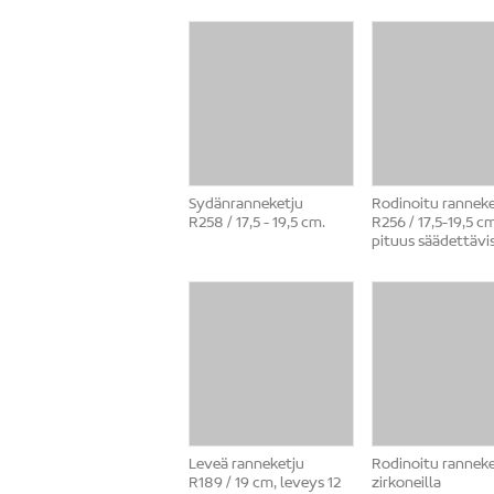
Sydänranneketju
Rodinoitu ranneke
R258 / 17,5 - 19,5 cm.
R256 / 17,5-19,5 c
pituus säädettävi
Leveä ranneketju
Rodinoitu ranneke
R189 / 19 cm, leveys 12
zirkoneilla