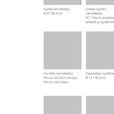
Sydänranneketju
Enkeli-sydän -
R27 /18,5cm
ranneketju
R7 / 16cm, emaloi
enkelit ja sydämet
Cordell-ranneketju
Papuketju sydäme
Pituus 20,5cm, leveys
R 13 / 18,5cm
10mm, iso lukko.