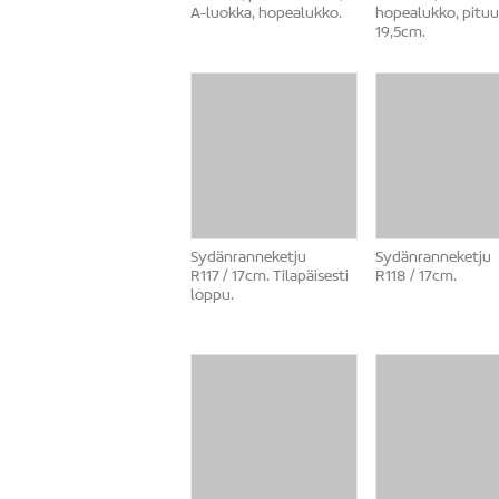
A-luokka, hopealukko.
hopealukko, pituu
19,5cm.
Sydänranneketju
Sydänranneketju
R117 / 17cm. Tilapäisesti
R118 / 17cm.
loppu.