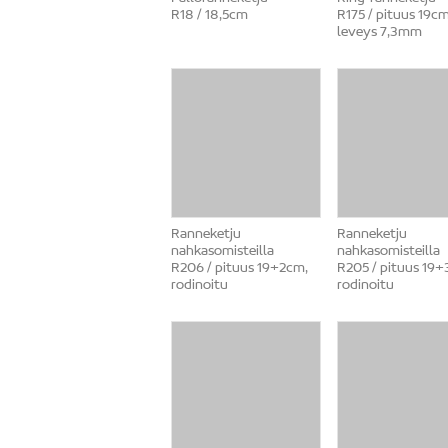
R18 / 18,5cm
R175 / pituus 19cm
leveys 7,3mm
Ranneketju
Ranneketju
nahkasomisteilla
nahkasomisteilla
R206 / pituus 19+2cm,
R205 / pituus 19+
rodinoitu
rodinoitu