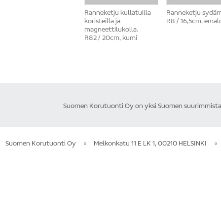
Ranneketju kullatuilla
Ranneketju sydäm
koristeilla ja
R8 / 16,5cm, emalo
magneettilukolla.
R82 / 20cm, kumi
Suomen Korutuonti Oy on yksi Suomen suurimmista ku
Suomen Korutuonti Oy
Melkonkatu 11 E LK 1, 00210 HELSINKI