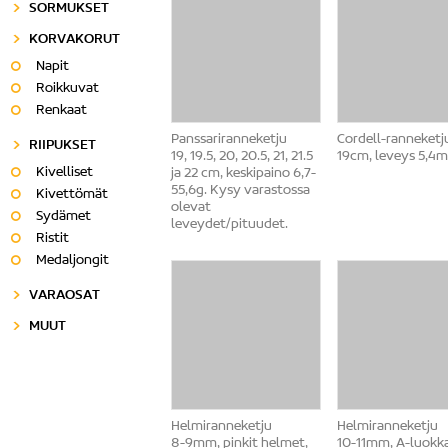
SORMUKSET
KORVAKORUT
Napit
Roikkuvat
Renkaat
Panssariranneketju
Cordell-ranneketj
RIIPUKSET
19, 19.5, 20, 20.5, 21, 21.5
19cm, leveys 5,4
Kivelliset
ja 22 cm, keskipaino 6,7-
55,6g. Kysy varastossa
Kivettömät
olevat
Sydämet
leveydet/pituudet.
Ristit
Medaljongit
VARAOSAT
MUUT
Helmiranneketju
Helmiranneketju
8-9mm, pinkit helmet,
10-11mm, A-luokka