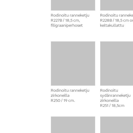
Rodinoitu ranneketju
Rodinoitu ranneke
R227B / 18,5 cm,
R228B / 18,5 cm os
filigraaniperhoset
keltakullattu
Rodinoitu ranneketju
Rodinoitu
zirkoneilla
sydänranneketju
R250 / 19 cm.
zirkoneilla
R251 / 18,5cm