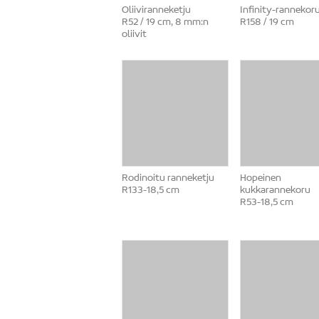
Oliiviranneketju
Infinity-rannekor
R52 / 19 cm, 8 mm:n
R158 / 19 cm
oliivit
Rodinoitu ranneketju
Hopeinen
R133-18,5 cm
kukkarannekoru
R53-18,5 cm