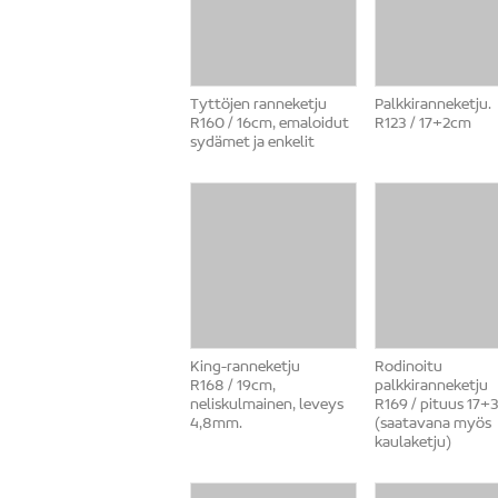
Tyttöjen ranneketju
Palkkiranneketju.
R160 / 16cm, emaloidut
R123 / 17+2cm
sydämet ja enkelit
King-ranneketju
Rodinoitu
R168 / 19cm,
palkkiranneketju
neliskulmainen, leveys
R169 / pituus 17
4,8mm.
(saatavana myös
kaulaketju)