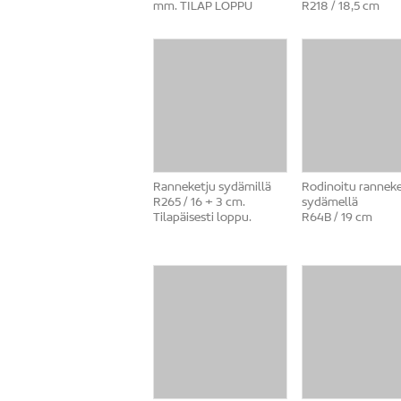
mm. TILAP LOPPU
R218 / 18,5 cm
Ranneketju sydämillä
Rodinoitu ranneke
R265 / 16 + 3 cm.
sydämellä
Tilapäisesti loppu.
R64B / 19 cm