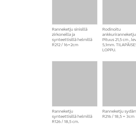
Ranneketju sinisillä
Rodinoitu
zirkoneilla ja
ankkuriranneketju
synteettisillä helmillä
Pituus 21,5 cm , l
R212 / 16+2cm
5,1mm. TILAPÄISE
LOPPU.
Ranneketju
Ranneketju sydäm
synteettisillä helmillä
R216 / 18,5 + 3cm
R126 / 18,5 cm.