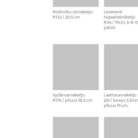
Rodinoitu ranneketju
Levenevä
R132 / 20,5 cm
hopeahelmiketju
R36 / 19cm, 6-8-
pallot.
Sydänranneketju
Laattaranneketju
R176 / pituus 18,5 cm
J20 / leveys 5,5mm
pituus 19 cm.