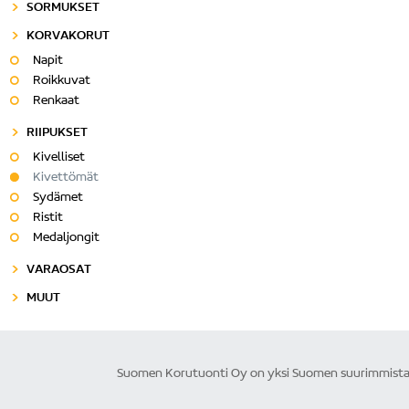
SORMUKSET
KORVAKORUT
Napit
Roikkuvat
Renkaat
RIIPUKSET
Kivelliset
Kivettömät
Sydämet
Ristit
Medaljongit
VARAOSAT
MUUT
Suomen Korutuonti Oy on yksi Suomen suurimmista ku