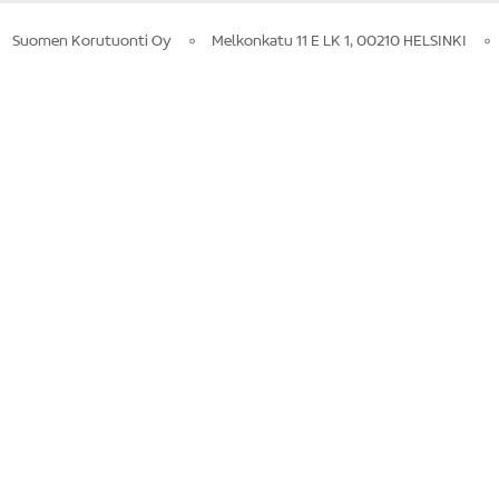
Suomen Korutuonti Oy
Melkonkatu 11 E LK 1, 00210 HELSINKI