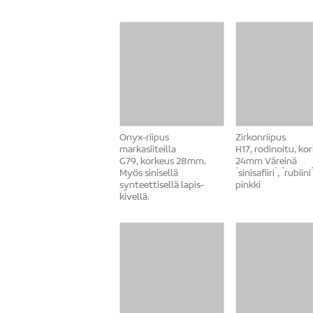
Onyx-riipus
Zirkonriipus
markasiiteilla
H17, rodinoitu, ko
G79, korkeus 28mm.
24mm Väreinä
Myös sinisellä
`sinisafiiri`, `rubiini
synteettisellä lapis-
pinkki
kivellä.