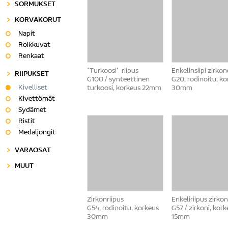
SORMUKSET
KORVAKORUT
Napit
Roikkuvat
Renkaat
"Turkoosi"-riipus
Enkelinsiipi zirkon
RIIPUKSET
G100 / synteettinen
G20, rodinoitu, k
Kivelliset
turkoosi, korkeus 22mm
30mm
Kivettömät
Sydämet
Ristit
Medaljongit
VARAOSAT
MUUT
Zirkonriipus
Enkeliriipus zirkon
G54, rodinoitu, korkeus
G57 / zirkoni, kor
30mm
15mm