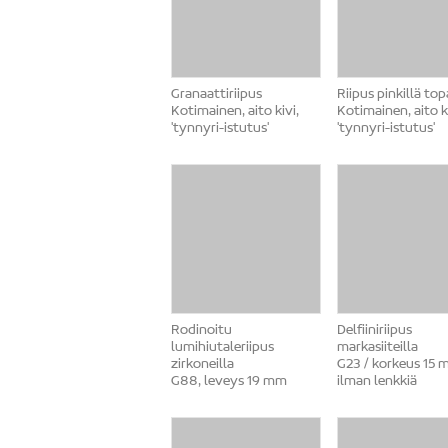
Granaattiriipus
Riipus pinkillä top
Kotimainen, aito kivi,
Kotimainen, aito ki
'tynnyri-istutus'
'tynnyri-istutus'
Rodinoitu
Delfiiniriipus
lumihiutaleriipus
markasiiteilla
zirkoneilla
G23 / korkeus 15
G88, leveys 19 mm
ilman lenkkiä