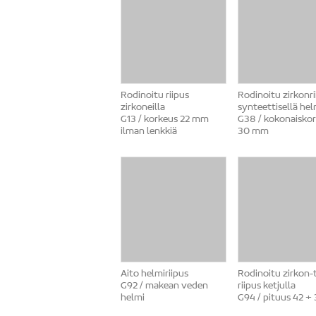
Rodinoitu riipus
Rodinoitu zirkonri
zirkoneilla
synteettisellä hel
G13 / korkeus 22 mm
G38 / kokonaisko
ilman lenkkiä
30 mm
Aito helmiriipus
Rodinoitu zirkon-t
G92 / makean veden
riipus ketjulla
helmi
G94 / pituus 42 +