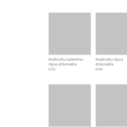
Rodinoitu balleriina-
Rodinoitu riipus
riipus zirkoneilla
zirkoneilla
G32
G46