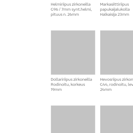
Helmiriipus zirkoneilla
Markasiittiriipus
G96 / 7mm synt.helmi,
papukaijalukolla
pituus n. 26mm
Halkaisija 23mm
Dollaririipus zirkoneilla
Hevosriipus zirkon
Rodinoitu, korkeus
G44, rodinoitu, le
19mm
24mm