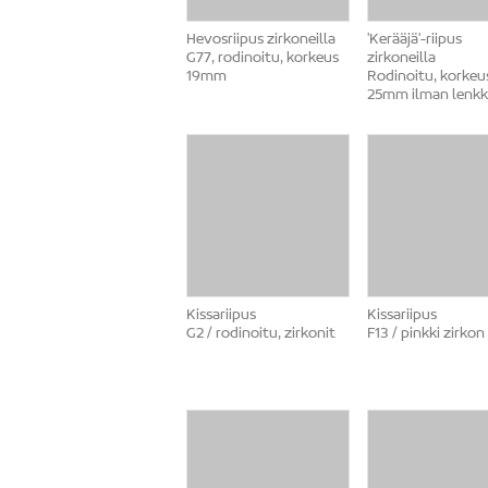
Hevosriipus zirkoneilla
'Kerääjä'-riipus
G77, rodinoitu, korkeus
zirkoneilla
19mm
Rodinoitu, korkeu
25mm ilman lenkki
Kissariipus
Kissariipus
G2 / rodinoitu, zirkonit
F13 / pinkki zirkon