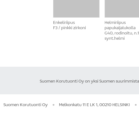
Enkeliriipus
Helmiriipus
F3 / pinkki zirkoni
papukaijalukolla
G40, rodinoitu, n
synt.helmi
Suomen Korutuonti Oy on yksi Suomen suurimmista ku
Suomen Korutuonti Oy
Melkonkatu 11 E LK 1, 00210 HELSINKI