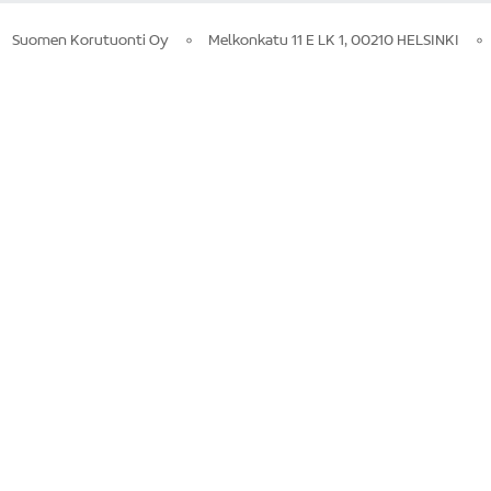
Suomen Korutuonti Oy
Melkonkatu 11 E LK 1, 00210 HELSINKI