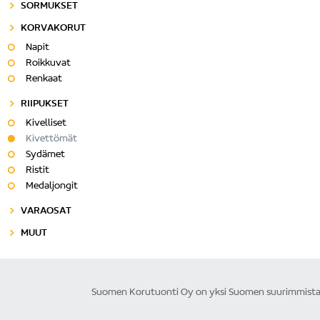
SORMUKSET
KORVAKORUT
Napit
Roikkuvat
Renkaat
RIIPUKSET
Kivelliset
Kivettömät
Sydämet
Ristit
Medaljongit
VARAOSAT
MUUT
Suomen Korutuonti Oy on yksi Suomen suurimmista ku