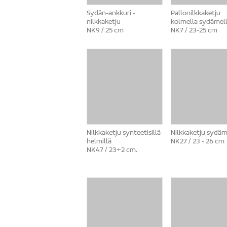
Sydän-ankkuri -
Pallonilkkaketju
nilkkaketju
kolmella sydämel
NK9 / 25 cm
NK7 / 23-25 cm
Nilkkaketju synteetisillä
Nilkkaketju sydäm
helmillä
NK27 / 23 - 26 cm
NK47 / 23+2 cm.