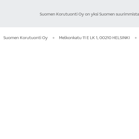
Suomen Korutuonti Oy on yksi Suomen suurimmista ku
Suomen Korutuonti Oy
Melkonkatu 11 E LK 1, 00210 HELSINKI