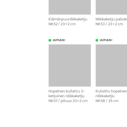
Elämänpuunilkkaketju
Nilkkaketju pallok
NK52 / 23+2 cm
NK53 / 23+2 cm
UUTUUS!
UUTUUS!
Hopeinen kullattu 3-
Kullattu hopeine
ketjuinen nilkkaketju
nilkkaketju
NK57 / pituus 23+2 cm
NK58 / 25 cm