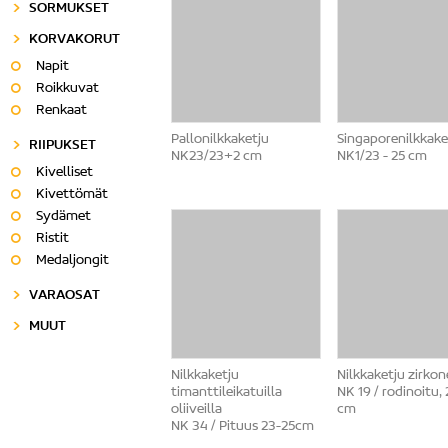
SORMUKSET
KORVAKORUT
Napit
Roikkuvat
Renkaat
Pallonilkkaketju
Singaporenilkkake
RIIPUKSET
NK23/23+2 cm
NK1/23 - 25 cm
Kivelliset
Kivettömät
Sydämet
Ristit
Medaljongit
VARAOSAT
MUUT
Nilkkaketju
Nilkkaketju zirkone
timanttileikatuilla
NK 19 / rodinoitu,
oliiveilla
cm
NK 34 / Pituus 23-25cm