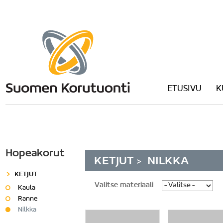
ETUSIVU
K
Hopeakorut
KETJUT
NILKKA
>
KETJUT
Valitse materiaali
Kaula
Ranne
Nilkka