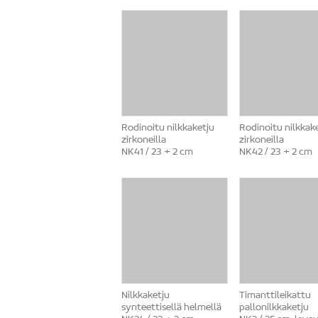
Rodinoitu nilkkaketju
Rodinoitu nilkkak
zirkoneilla
zirkoneilla
NK41 / 23 + 2 cm
NK42 / 23 + 2 cm
Nilkkaketju
Timanttileikattu
synteettisellä helmellä
pallonilkkaketju