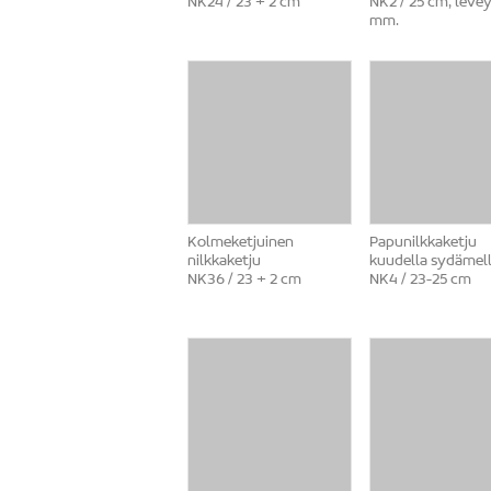
NK24 / 23 + 2 cm
NK2 / 25 cm, levey
mm.
Kolmeketjuinen
Papunilkkaketju
nilkkaketju
kuudella sydämel
NK36 / 23 + 2 cm
NK4 / 23-25 cm