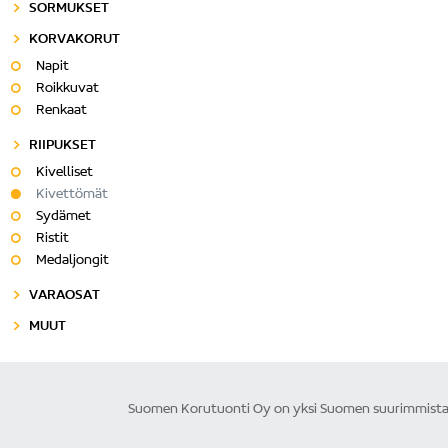
SORMUKSET
KORVAKORUT
Napit
Roikkuvat
Renkaat
RIIPUKSET
Kivelliset
Kivettömät
Sydämet
Ristit
Medaljongit
VARAOSAT
MUUT
Suomen Korutuonti Oy on yksi Suomen suurimmista ku