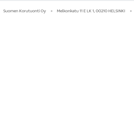
Suomen Korutuonti Oy
Melkonkatu 11 E LK 1, 00210 HELSINKI