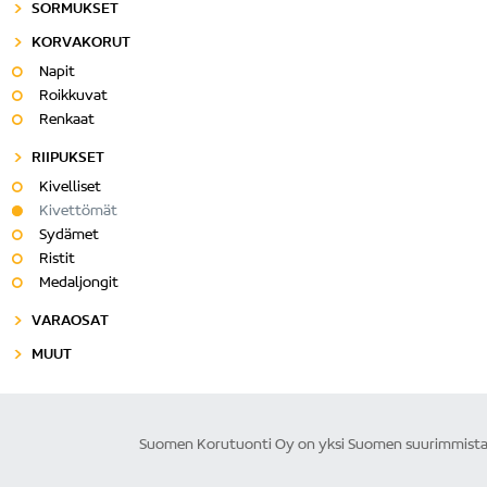
SORMUKSET
KORVAKORUT
Napit
Roikkuvat
Renkaat
RIIPUKSET
Kivelliset
Kivettömät
Sydämet
Ristit
Medaljongit
VARAOSAT
MUUT
Suomen Korutuonti Oy on yksi Suomen suurimmista ku