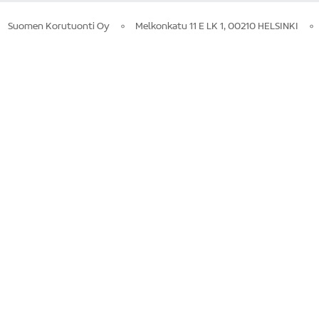
Suomen Korutuonti Oy
Melkonkatu 11 E LK 1, 00210 HELSINKI