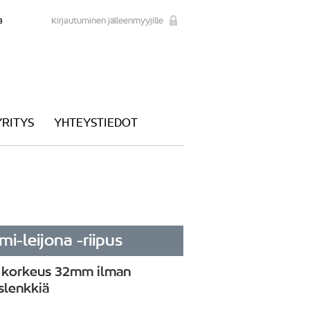
ä
Kirjautuminen jälleenmyyjille
YRITYS
YHTEYSTIEDOT
i-leijona -riipus
/ korkeus 32mm ilman
uslenkkiä