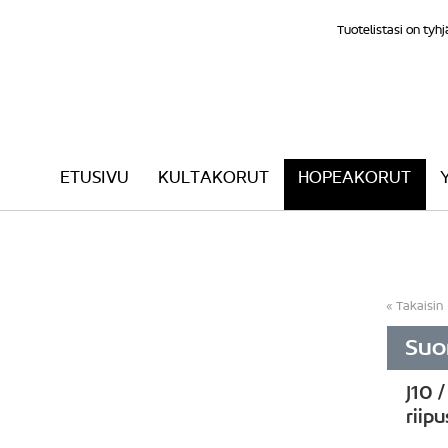
Tuotelistasi on tyhj
ETUSIVU
KULTAKORUT
HOPEAKORUT
Takaisin
Suom
J10 
riip