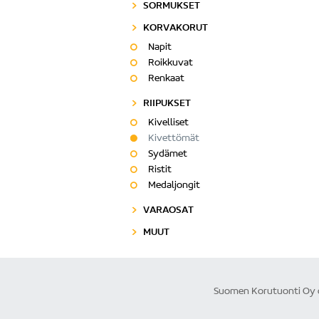
SORMUKSET
KORVAKORUT
Napit
Roikkuvat
Renkaat
RIIPUKSET
Kivelliset
Kivettömät
Sydämet
Ristit
Medaljongit
VARAOSAT
MUUT
Suomen Korutuonti Oy on