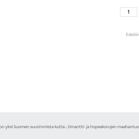
Edelli
Edelli
 yksi Suomen suurimmista kulta-, timantti- ja hopeakorujen maahantuojis