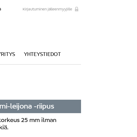
ä
Kirjautuminen jälleenmyyjille
YRITYS
YHTEYSTIEDOT
i-leijona -riipus
 korkeus 25 mm ilman
kiä.