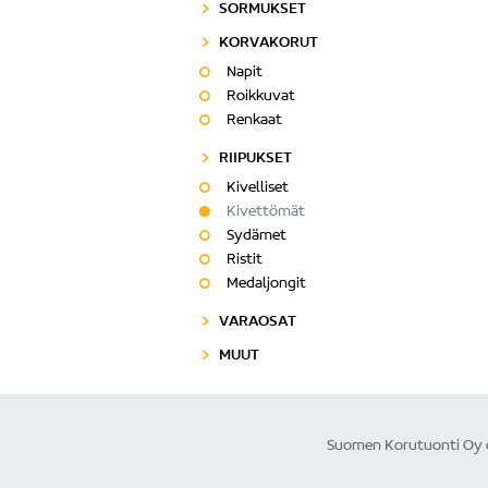
SORMUKSET
KORVAKORUT
Napit
Roikkuvat
Renkaat
RIIPUKSET
Kivelliset
Kivettömät
Sydämet
Ristit
Medaljongit
VARAOSAT
MUUT
Suomen Korutuonti Oy on