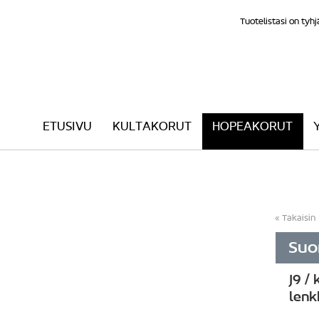
Tuotelistasi on tyhj
ETUSIVU
KULTAKORUT
HOPEAKORUT
Takaisin
Suom
J9 /
lenk