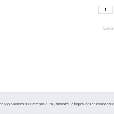
Edelli
Edelli
 yksi Suomen suurimmista kulta-, timantti- ja hopeakorujen maahantuojis