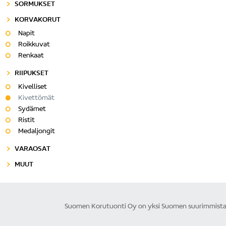
SORMUKSET
KORVAKORUT
Napit
Roikkuvat
Renkaat
RIIPUKSET
Kivelliset
Kivettömät
Sydämet
Ristit
Medaljongit
VARAOSAT
MUUT
Suomen Korutuonti Oy on yksi Suomen suurimmista ku