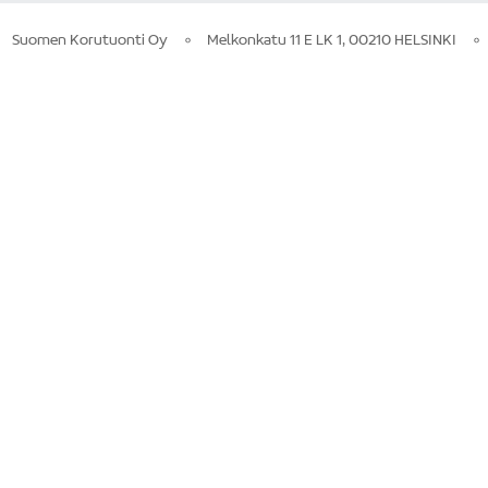
Suomen Korutuonti Oy
Melkonkatu 11 E LK 1, 00210 HELSINKI