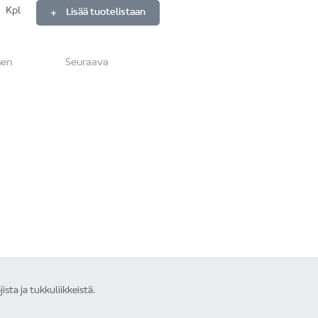
Kpl
Lisää tuotelistaan
en artikkeli:
Seuraava artikkeli:
nen
Seuraava
ta ja tukkuliikkeistä.