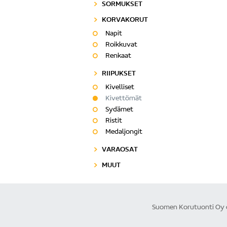
SORMUKSET
KORVAKORUT
Napit
Roikkuvat
Renkaat
RIIPUKSET
Kivelliset
Kivettömät
Sydämet
Ristit
Medaljongit
VARAOSAT
MUUT
Suomen Korutuonti Oy on