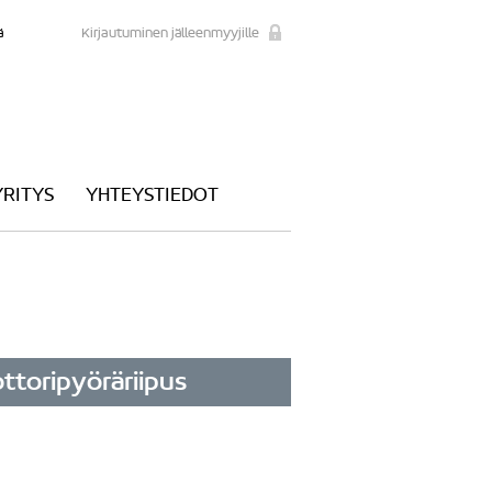
ä
Kirjautuminen jälleenmyyjille
YRITYS
YHTEYSTIEDOT
ttoripyöräriipus