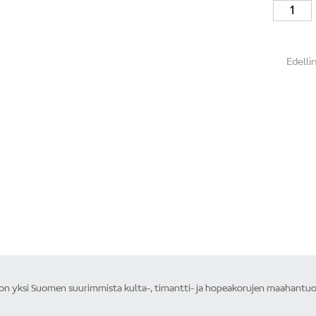
Edellin
Edelli
 yksi Suomen suurimmista kulta-, timantti- ja hopeakorujen maahantuojis