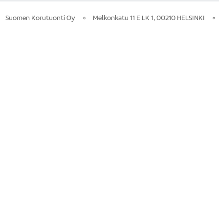
Suomen Korutuonti Oy
Melkonkatu 11 E LK 1, 00210 HELSINKI