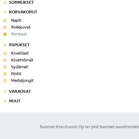
SORMUKSET
KORVAKORUT
Napit
Roikkuvat
Renkaat
RIIPUKSET
Kivelliset
Kivettömät
Sydämet
Ristit
Medaljongit
VARAOSAT
MUUT
Suomen Korutuonti Oy on yksi Suomen suurimmista ku