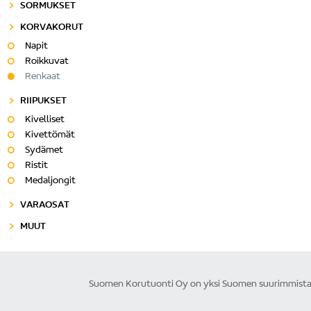
SORMUKSET
KORVAKORUT
Napit
Roikkuvat
Renkaat
RIIPUKSET
Kivelliset
Kivettömät
Sydämet
Ristit
Medaljongit
VARAOSAT
MUUT
Suomen Korutuonti Oy on yksi Suomen suurimmista ku