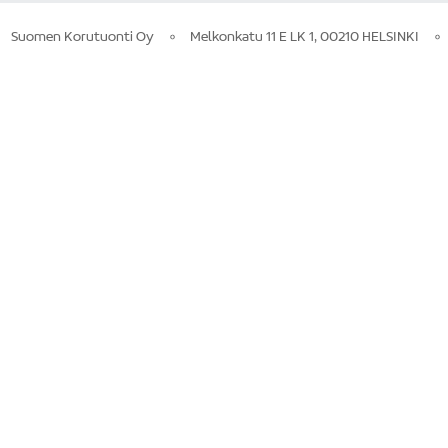
Suomen Korutuonti Oy
Melkonkatu 11 E LK 1, 00210 HELSINKI