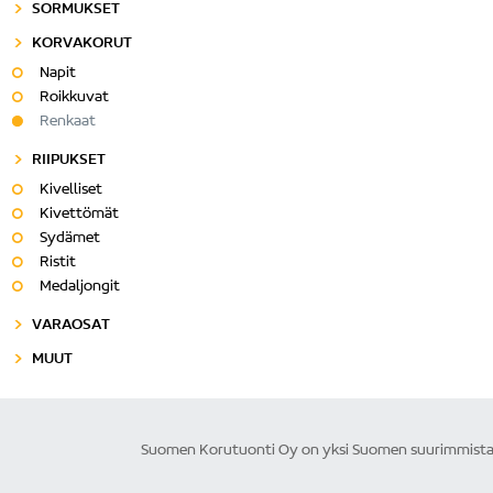
SORMUKSET
KORVAKORUT
Napit
Roikkuvat
Renkaat
RIIPUKSET
Kivelliset
Kivettömät
Sydämet
Ristit
Medaljongit
VARAOSAT
MUUT
Suomen Korutuonti Oy on yksi Suomen suurimmista ku