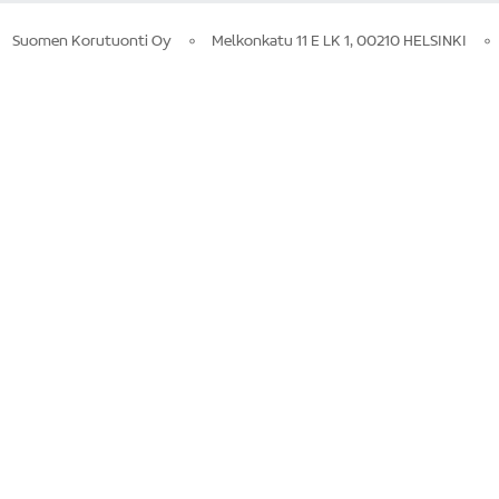
Suomen Korutuonti Oy
Melkonkatu 11 E LK 1, 00210 HELSINKI